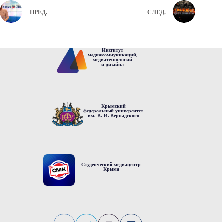
ПРЕД.
СЛЕД.
Институт
медиакоммуникаций,
медиатехнологий
и дизайна
Крымский
федеральный университет
им. В. И. Вернадского
Студенческий медиацентр
Крыма