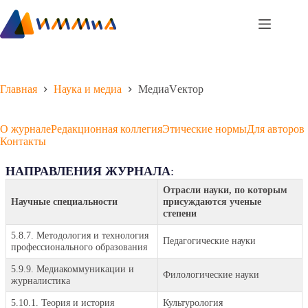
Перейти
к
сути
Главная
Наука и медиа
МедиаVектор
О журнале
Редакционная коллегия
Этические нормы
Для авторов
Контакты
НАПРАВЛЕНИЯ ЖУРНАЛА
:
Отрасли науки, по которым
Научные специальности
присуждаются ученые
степени
5.8.7. Методология и технология
Педагогические науки
профессионального образования
5.9.9. Медиакоммуникации и
Филологические науки
журналистика
5.10.1. Теория и история
Культурология