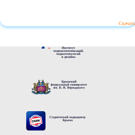
Скачать
Институт
медиакоммуникаций,
медиатехнологий
и дизайна
Крымский
федеральный университет
им. В. И. Вернадского
Студенческий медиацентр
Крыма