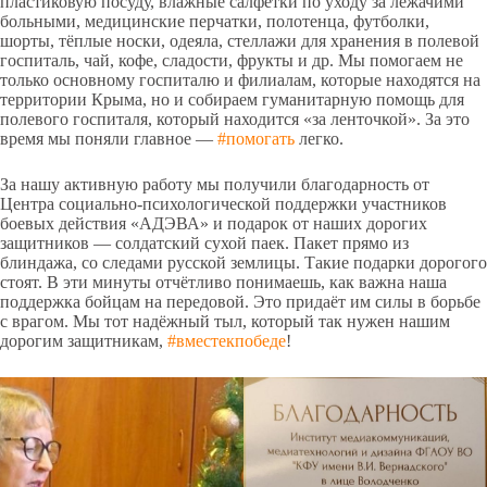
пластиковую посуду, влажные салфетки по уходу за лежачими
больными, медицинские перчатки, полотенца, футболки,
шорты, тёплые носки, одеяла, стеллажи для хранения в полевой
госпиталь, чай, кофе, сладости, фрукты и др. Мы помогаем не
только основному госпиталю и филиалам, которые находятся на
территории Крыма, но и собираем гуманитарную помощь для
полевого госпиталя, который находится «за ленточкой». За это
время мы поняли главное —
#помогать
легко.
За нашу активную работу мы получили благодарность от
Центра социально-психологической поддержки участников
боевых действия «АДЭВА» и подарок от наших дорогих
защитников — солдатский сухой паек. Пакет прямо из
блиндажа, со следами русской землицы. Такие подарки дорогого
стоят. В эти минуты отчётливо понимаешь, как важна наша
поддержка бойцам на передовой. Это придаёт им силы в борьбе
с врагом. Мы тот надёжный тыл, который так нужен нашим
дорогим защитникам,
#вместекпобеде
!