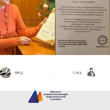
ПРЕД.
СЛЕД.
Институт
медиакоммуникаций,
медиатехнологий
и дизайна