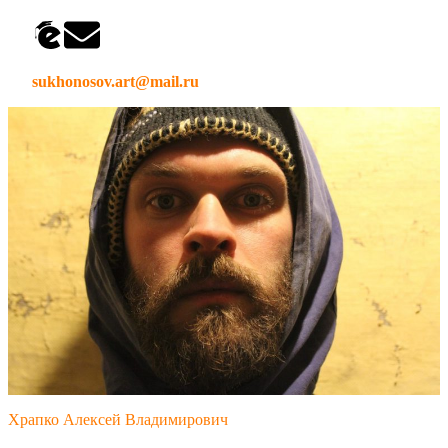
sukhonosov.art@mail.ru
Храпко Алексей Владимирович