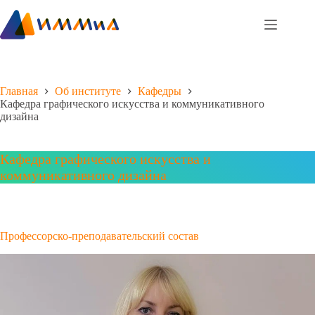
Перейти
к
сути
Главная
Об институте
Кафедры
Кафедра графического искусства и коммуникативного
дизайна
Кафедра графического искусства и
коммуникативного дизайна
Профессорско-преподавательский состав