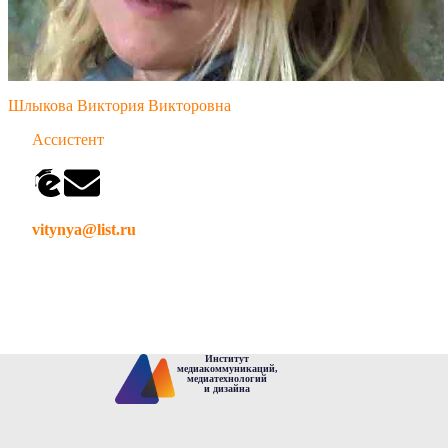
Шлыкова Виктория Викторовна
Ассистент
vitynya@list.ru
Институт
медиакоммуникаций,
медиатехнологий
и дизайна