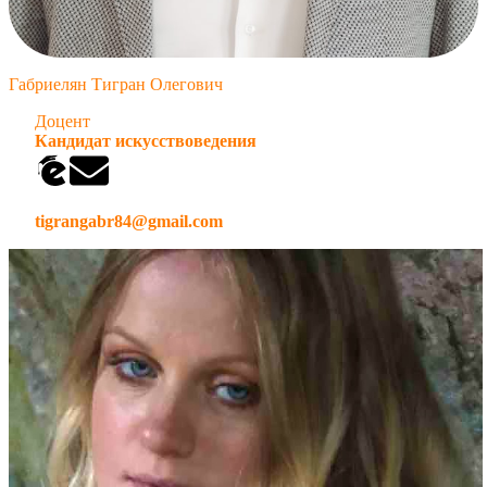
Габриелян Тигран Олегович
Доцент
Кандидат искусствоведения
tigrangabr84@gmail.com