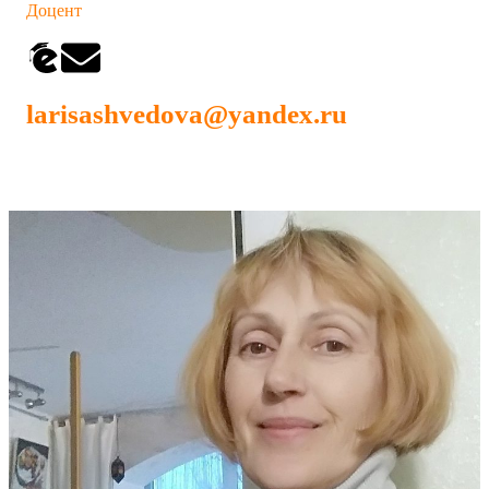
Доцент
larisashvedova@yandex.ru